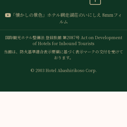
「懐かしの景色」ホテル網走湖荘のいにしえ 8mmフィ
ルム
国際観光ホテル整備法 登録旅館 第2087号
Act on Development
of Hotels for Inbound Tourists
当館は、防火基準適合表示要綱に基づく表示マークの交付を受けて
おります。
© 2003 Hotel Abashirikoso Corp.