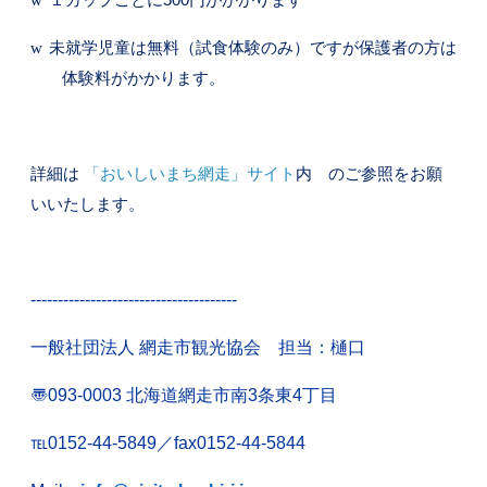
w
１カップごとに
500
円がかかります
w
未就学児童は無料（試食体験のみ）ですが保護者の方は
体験料がかかります。
詳細は
「
お
いしいまち
網走
」
サイト
内 のご参照をお願
いいたします。
-------------------
-------------------
一般社団法人 網走市観光協会 担当：樋口
〠
093-0003
北海道網走市南
3
条東
4
丁目
℡
0152-44-5849
／
fax0152-44-5844