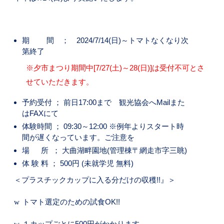
期 間 ；
2024/7/14(
日
)
～トマトなくなり次
第終了
※夕市まつり期間中
[7/27(
土
)
～
28(
日
)]
は受付不可とさ
せていただきます。
予約受付 ； 前日
17:00
まで 観光協会へ
Mail
また
は
FAX
にて
体験時間 ；
09:30
～
12:00
※例年よりスタート時
間が遅くなっています。ご注意を
場 所
； 大曲湖畔園地
(
管理棟〒網走市字三眺
)
体 験 料 ；
500
円
(
未就学児 無料
)
＜プラスチックカップに入る分だけの収穫
!!
』＞
w
トマト選定のための試食
OK!!